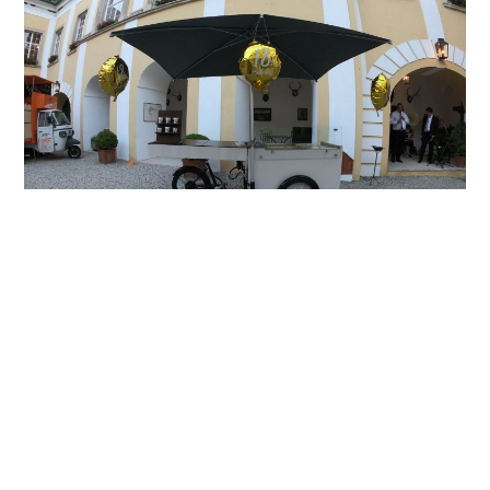
ICEBIKE
… Eisfahrrad mit autarker Kühlung. Für Firmenfeiern,
Feste, Taufen Hochzeiten….
von 300 – 750 Kugeln